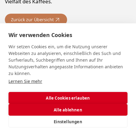
Vielfalt des Kaffees.
Zurück zur Übersicht
Wir verwenden Cookies
Wir setzen Cookies ein, um die Nutzung unserer
Webseiten zu analysieren, einschließlich des Such und
Surfverlaufs, Suchbegriffen und Ihnen auf Ihr
Nutzungsverhalten angepasste Informationen anbieten
zu können.
Handmassage &
Lernen Sie mehr
Gesichtsanalyse
Alle Cookies erlauben
bluvion
Mohrenbräu Halle 13 | Stand 28
Alle ablehnen
Einstellungen
"Es ist Zeit, Schönheit in Wohlbefinden zu
verwandeln."